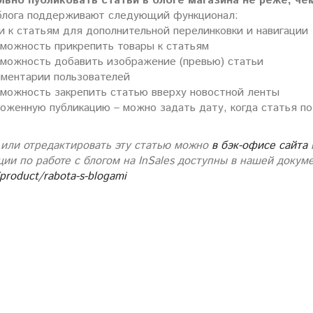
ьно публиковать статьи в блоге магазина не реже, чем
блога поддерживают следующий функционал:
и к статьям для дополнительной перелинковки и навигации
можность прикрепить товары к статьям
зможность добавить изображение (превью) статьи
мментарии пользователей
можность закрепить статью вверху новостной ленты
оженную публикацию – можно задать дату, когда статья по
 или отредактировать эту статью можно
в бэк-офисе сайта
ции по работе с блогом на InSales доступны в нашей докум
/product/rabota-s-blogami