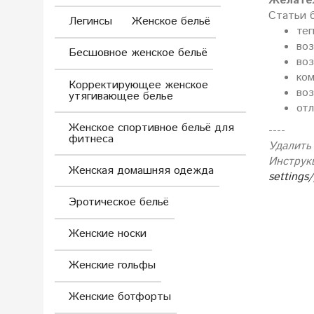
Желател
Статьи 
Легинсы
Женское бельё
тег
воз
Бесшовное женское бельё
во
ко
Корректирующее женское
воз
утягивающее белье
отл
Женское спортивное бельё для
----
фитнеса
Удалить
Инструк
Женская домашняя одежда
settings
Эротическое бельё
Женские носки
Женские гольфы
Женские ботфорты