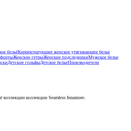
ое бельё
Корректирующее женское утягивающее белье
тфорты
Женские гетры
Женские подследники
Мужское белье
оски
Детские гольфы
Детское белье
Производители
ё коллекции коллекции Seamless Innamore.