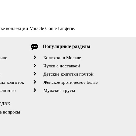
ё коллекции Miracle Conte Lingerie.
Популярные разделы
зине
Колготки в Москве
Чулки с доставкой
й
Детские колготки почтой
их колготок
Женское эротическое бельё
женского
Мужские трусы
 СДЭК
е вопросы