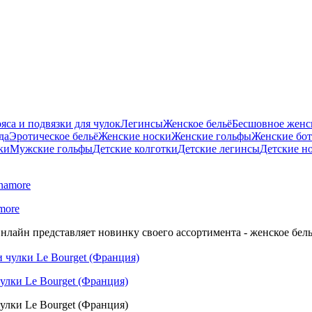
яса и подвязки для чулок
Легинсы
Женское бельё
Бесшовное женск
да
Эротическое бельё
Женские носки
Женские гольфы
Женские бо
ки
Мужские гольфы
Детские колготки
Детские легинсы
Детские н
more
нлайн представляет новинку своего ассортимента - женское бель
улки Le Bourget (Франция)
улки Le Bourget (Франция)