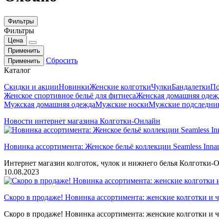
Фильтры
Фильтры
Цена
Применить
Сбросить
Применить
Каталог
Скидки и акции
Новинки
Женские колготки
Чулки
Бандалетки
По
Женское спортивное бельё для фитнеса
Женская домашняя одеж
Мужская домашняя одежда
Мужские носки
Мужские подследни
Новости интернет магазина Колготки-Онлайн
Новинка ассортимента: Женское бельё коллекции Seamless Inna
Интернет магазин колготок, чулок и нижнего белья Колготки-О
10.08.2023
Скоро в продаже! Новинка ассортимента: женские колготки и ч
Скоро в продаже! Новинка ассортимента: женские колготки и ч