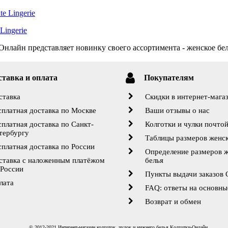
Lingerie
нлайн представляет новинку своего ассортимента - женское бель
ставка и оплата
Покупателям
ставка
Скидки в интернет-мага
сплатная доставка по Москве
Ваши отзывы о нас
сплатная доставка по Санкт-
Колготки и чулки почто
тербургу
Таблицы размеров женск
сплатная доставка по России
Определение размеров 
ставка с наложенным платёжом
белья
 России
Пункты выдачи заказов
лата
FAQ: ответы на основны
Возврат и обмен
© 2012-2021 Интернет-магазин колготок, чулок и нижнего белья Колготки-Онлайн