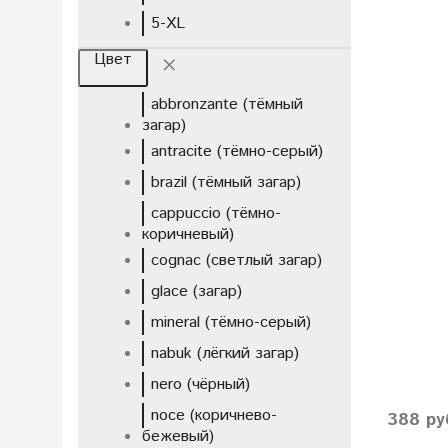
5-XL
Цвет
abbronzante (тёмный
загар)
antracite (тёмно-серый)
brazil (тёмный загар)
cappucciо (тёмно-
коричневый)
cognac (светлый загар)
glace (загар)
mineral (тёмно-серый)
nabuk (лёгкий загар)
nero (чёрный)
noce (коричнево-
388 ру
бежевый)