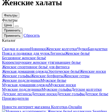
Женские халаты
Фильтры
Фильтры
Цена
Применить
Сбросить
Применить
Каталог
Скидки и акции
Новинки
Женские колготки
Чулки
Бандалетки
Пояса и подвязки для чулок
Легинсы
Женское бельё
Бесшовное женское бельё
Корректирующее женское утягивающее белье
Женское спортивное бельё для фитнеса
Женская домашняя одежда
Эротическое бельё
Женские носки
Женские гольфы
Женские ботфорты
Женские гетры
Женские подследники
Мужское белье
Мужская домашняя одежда
Мужские носки
Мужские подследники
Мужские гольфы
Детские колготки
Детские легинсы
Детские носки
Детские гольфы
Детское белье
Производители
Новости интернет магазина Колготки-Онлайн