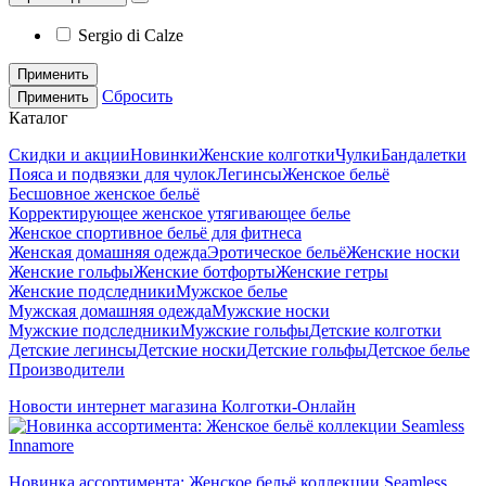
Sergio di Calze
Применить
Сбросить
Применить
Каталог
Скидки и акции
Новинки
Женские колготки
Чулки
Бандалетки
Пояса и подвязки для чулок
Легинсы
Женское бельё
Бесшовное женское бельё
Корректирующее женское утягивающее белье
Женское спортивное бельё для фитнеса
Женская домашняя одежда
Эротическое бельё
Женские носки
Женские гольфы
Женские ботфорты
Женские гетры
Женские подследники
Мужское белье
Мужская домашняя одежда
Мужские носки
Мужские подследники
Мужские гольфы
Детские колготки
Детские легинсы
Детские носки
Детские гольфы
Детское белье
Производители
Новости интернет магазина Колготки-Онлайн
Новинка ассортимента: Женское бельё коллекции Seamless