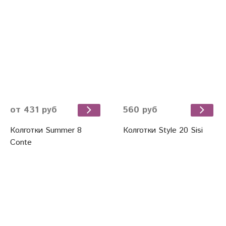
от 431 руб
560 руб
Колготки Summer 8
Колготки Style 20 Sisi
Conte