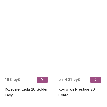
193 руб
от 401 руб
Колготки Leda 20 Golden
Колготки Prestige 20
Lady
Conte