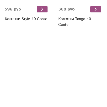
596 руб
368 руб
Колготки Style 40 Conte
Колготки Tango 40
Conte