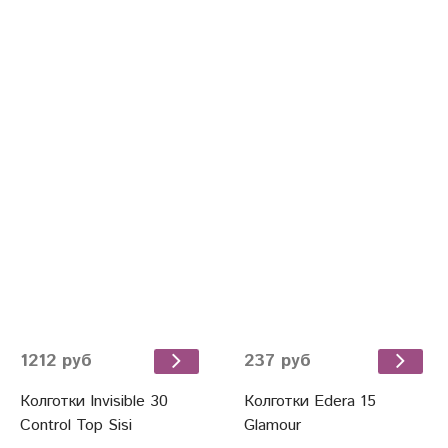
1212 руб
237 руб
Колготки Invisible 30
Колготки Edera 15
Control Top Sisi
Glamour