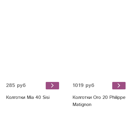
285 руб
1019 руб
Колготки Mia 40 Sisi
Колготки Oro 20 Philippe
Matignon