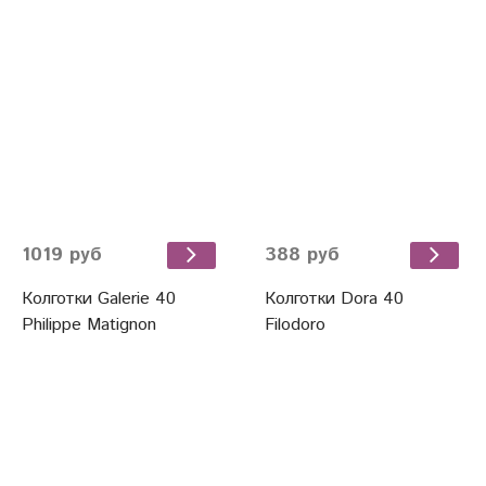
1019 руб
388 руб
Колготки Galerie 40
Колготки Dora 40
Philippe Matignon
Filodoro