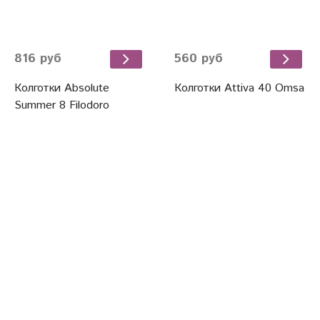
816 руб
560 руб
Колготки Absolute
Колготки Attiva 40 Omsa
Summer 8 Filodoro