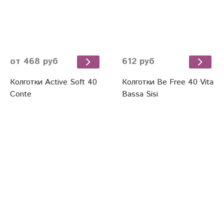
от 468 руб
612 руб
Колготки Active Soft 40
Колготки Be Free 40 Vita
Conte
Bassa Sisi