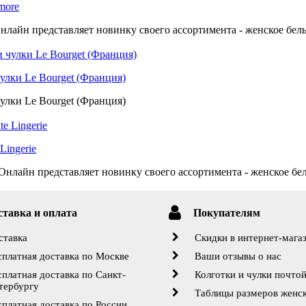
more
нлайн представляет новинку своего ассортимента - женское бель
улки Le Bourget (Франция)
улки Le Bourget (Франция)
Lingerie
нлайн представляет новинку своего ассортимента - женское бель
ставка и оплата
Покупателям
ставка
Скидки в интернет-мага
сплатная доставка по Москве
Ваши отзывы о нас
сплатная доставка по Санкт-
Колготки и чулки почто
тербургу
Таблицы размеров женск
сплатная доставка по России