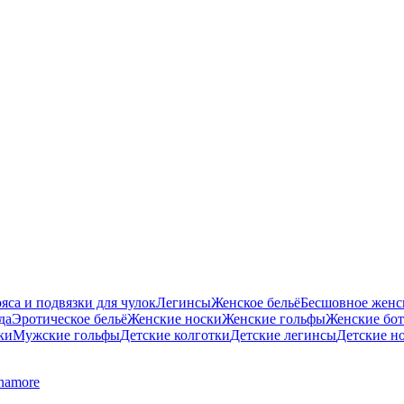
яса и подвязки для чулок
Легинсы
Женское бельё
Бесшовное женск
да
Эротическое бельё
Женские носки
Женские гольфы
Женские бо
ки
Мужские гольфы
Детские колготки
Детские легинсы
Детские н