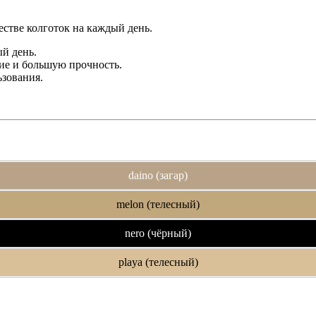
естве колготок на каждый день.
й день.
ние и большую прочность.
ьзования.
daino (загар)
melon (телесный)
nero (чёрный)
playa (телесный)