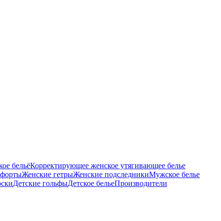
ое бельё
Корректирующее женское утягивающее белье
тфорты
Женские гетры
Женские подследники
Мужское белье
оски
Детские гольфы
Детское белье
Производители