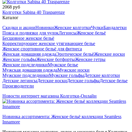
2068 руб
Колготки Sabina 40 Trasparenze
Каталог
Скидки и акции
Новинки
Женские колготки
Чулки
Бандалетки
Пояса и подвязки для чулок
Легинсы
Женское бельё
Бесшовное женское бельё
Корректирующее женское утягивающее белье
Женское спортивное бельё для фитнеса
Женская домашняя одежда
Эротическое бельё
Женские носки
Женские гольфы
Женские ботфорты
Женские гетры
Женские подследники
Мужское белье
Мужская домашняя одежда
Мужские носки
Мужские подследники
Мужские гольфы
Детские колготки
Детские легинсы
Детские носки
Детские гольфы
Детское белье
Производители
Новости интернет магазина Колготки-Онлайн
Новинка ассортимента: Женское бельё коллекции Seamless
Innamore
Интернет магазин колготок, чулок и нижнего белья Колготки-