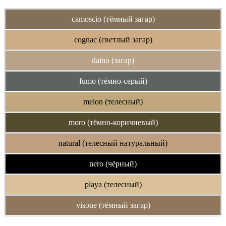
camoscio (тёмный загар)
cognac (светлый загар)
daino (загар)
fumo (тёмно-серый)
melon (телесный)
moro (тёмно-коричневый)
natural (телесный натуральный)
nero (чёрный)
playa (телесный)
visone (тёмный загар)