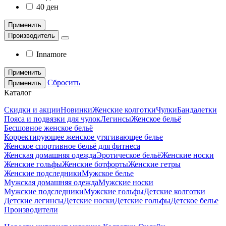
40 ден
Применить
Производитель
Innamore
Применить
Сбросить
Применить
Каталог
Скидки и акции
Новинки
Женские колготки
Чулки
Бандалетки
Пояса и подвязки для чулок
Легинсы
Женское бельё
Бесшовное женское бельё
Корректирующее женское утягивающее белье
Женское спортивное бельё для фитнеса
Женская домашняя одежда
Эротическое бельё
Женские носки
Женские гольфы
Женские ботфорты
Женские гетры
Женские подследники
Мужское белье
Мужская домашняя одежда
Мужские носки
Мужские подследники
Мужские гольфы
Детские колготки
Детские легинсы
Детские носки
Детские гольфы
Детское белье
Производители