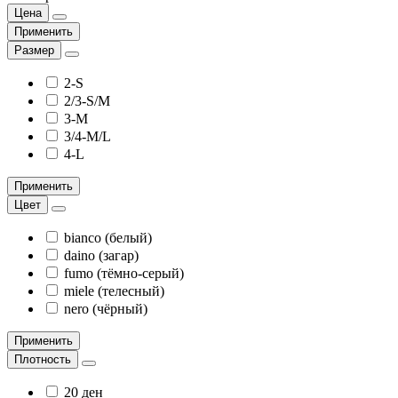
Цена
Применить
Размер
2-S
2/3-S/M
3-M
3/4-M/L
4-L
Применить
Цвет
bianco (белый)
daino (загар)
fumo (тёмно-серый)
miele (телесный)
nero (чёрный)
Применить
Плотность
20 ден