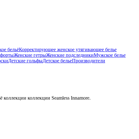
ое бельё
Корректирующее женское утягивающее белье
тфорты
Женские гетры
Женские подследники
Мужское белье
оски
Детские гольфы
Детское белье
Производители
ё коллекции коллекции Seamless Innamore.