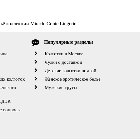
ё коллекции Miracle Conte Lingerie.
Популярные разделы
зине
Колготки в Москве
Чулки с доставкой
й
Детские колготки почтой
их колготок
Женское эротическое бельё
женского
Мужские трусы
 СДЭК
е вопросы