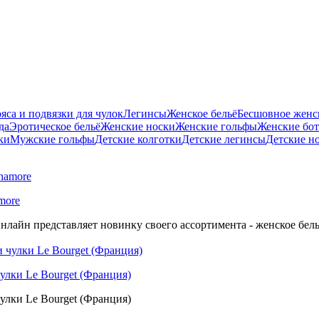
яса и подвязки для чулок
Легинсы
Женское бельё
Бесшовное женск
да
Эротическое бельё
Женские носки
Женские гольфы
Женские бо
ки
Мужские гольфы
Детские колготки
Детские легинсы
Детские н
more
нлайн представляет новинку своего ассортимента - женское бель
улки Le Bourget (Франция)
улки Le Bourget (Франция)