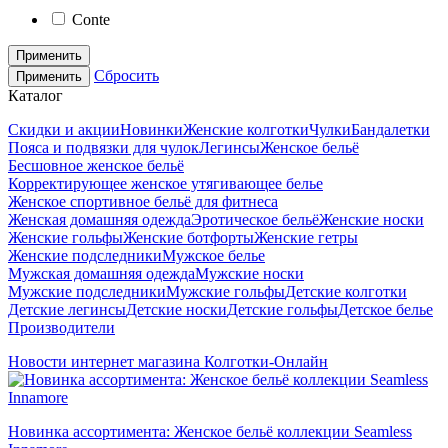
Conte
Применить
Сбросить
Применить
Каталог
Скидки и акции
Новинки
Женские колготки
Чулки
Бандалетки
Пояса и подвязки для чулок
Легинсы
Женское бельё
Бесшовное женское бельё
Корректирующее женское утягивающее белье
Женское спортивное бельё для фитнеса
Женская домашняя одежда
Эротическое бельё
Женские носки
Женские гольфы
Женские ботфорты
Женские гетры
Женские подследники
Мужское белье
Мужская домашняя одежда
Мужские носки
Мужские подследники
Мужские гольфы
Детские колготки
Детские легинсы
Детские носки
Детские гольфы
Детское белье
Производители
Новости интернет магазина Колготки-Онлайн
Новинка ассортимента: Женское бельё коллекции Seamless