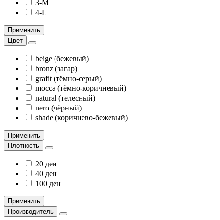
3-M
4-L
Применить
Цвет
beige (бежевый)
bronz (загар)
grafit (тёмно-серый)
mocca (тёмно-коричневый)
natural (телесный)
nero (чёрный)
shade (коричнево-бежевый)
Применить
Плотность
20 ден
40 ден
100 ден
Применить
Производитель