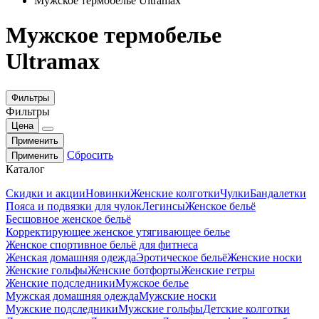
Мужское термобелье Ultramax
Мужское термобелье
Ultramax
Фильтры
Фильтры
Цена
Применить
Сбросить
Применить
Каталог
Скидки и акции
Новинки
Женские колготки
Чулки
Бандалетки
Пояса и подвязки для чулок
Легинсы
Женское бельё
Бесшовное женское бельё
Корректирующее женское утягивающее белье
Женское спортивное бельё для фитнеса
Женская домашняя одежда
Эротическое бельё
Женские носки
Женские гольфы
Женские ботфорты
Женские гетры
Женские подследники
Мужское белье
Мужская домашняя одежда
Мужские носки
Мужские подследники
Мужские гольфы
Детские колготки