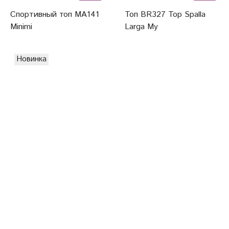
Спортивный топ MA141
Топ BR327 Top Spalla
Minimi
Larga My
Новинка