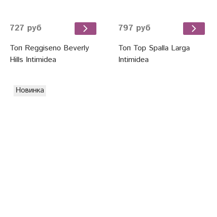
727 руб
797 руб
Топ Reggiseno Beverly
Топ Top Spalla Larga
Hills Intimidea
Intimidea
Новинка