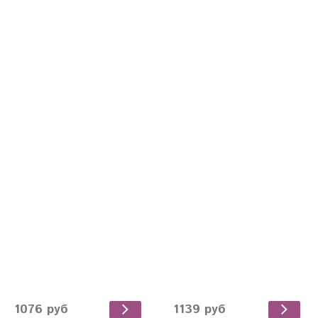
1076 руб
1139 руб