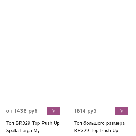
от 1438 руб
1614 руб
Топ BR329 Top Push Up
Топ большого размера
Spalla Larga My
BR329 Top Push Up