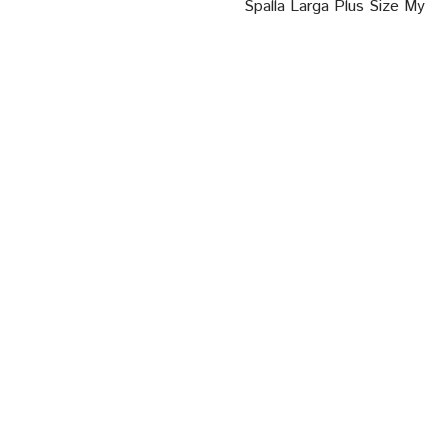
Spalla Larga Plus Size My