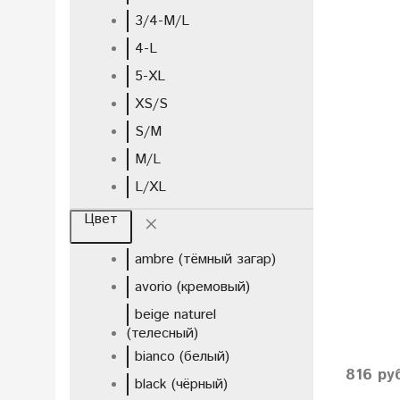
3/4-M/L
4-L
5-XL
XS/S
S/M
M/L
L/XL
Цвет
ambre (тёмный загар)
avorio (кремовый)
beige naturel
(телесный)
bianco (белый)
816 ру
black (чёрный)