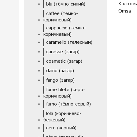
Колготки
blu (тёмно-синий)
Omsa
caffee (тёмно-
коричневый)
cappucciо (тёмно-
коричневый)
caramello (телесный)
caresse (загар)
cosmetic (загар)
daino (загар)
fango (загар)
fume blete (серо-
коричневый)
fumo (тёмно-серый)
lola (коричнево-
бежевый)
nero (чёрный)