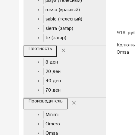
playa (телесный)
rosso (красный)
sable (телесный)
sierra (загар)
918 ру
te (загар)
Колготки
Плотность
Omsa
8 ден
20 ден
40 ден
70 ден
Производитель
Minimi
Omero
Omsa