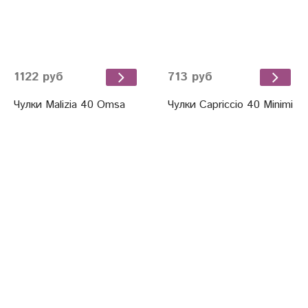
1122 руб
713 руб
Чулки Malizia 40 Omsa
Чулки Capriccio 40 Minimi