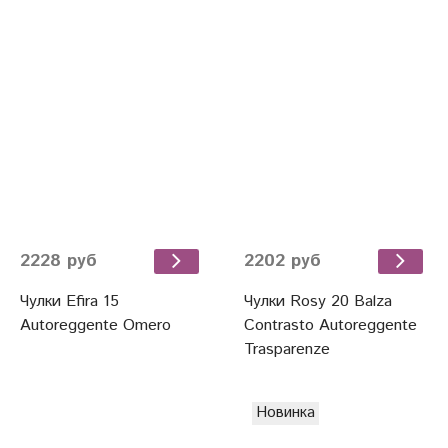
2228 руб
2202 руб
Чулки Efira 15
Чулки Rosy 20 Balza
Autoreggente Omero
Contrasto Autoreggente
Trasparenze
Новинка