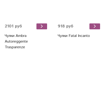
2101 руб
918 руб
Чулки Ambra
Чулки Fatal Incanto
Autoreggente
Trasparenze