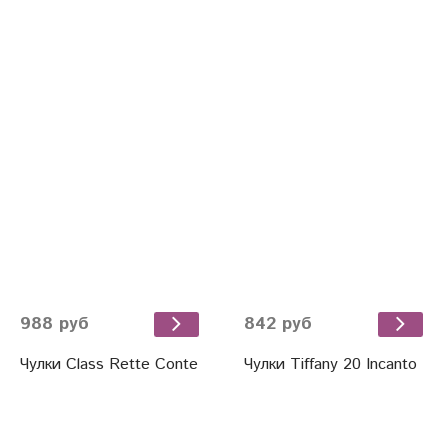
988 руб
842 руб
Чулки Class Rette Conte
Чулки Tiffany 20 Incanto