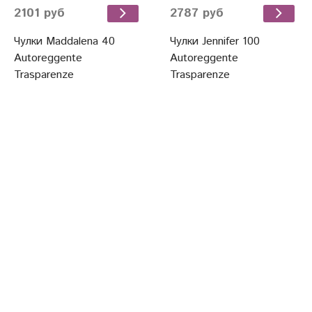
2101 руб
2787 руб
Чулки Maddalena 40
Чулки Jennifer 100
Autoreggente
Autoreggente
Trasparenze
Trasparenze