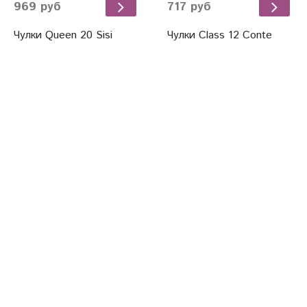
969 руб
717 руб
Чулки Queen 20 Sisi
Чулки Class 12 Conte