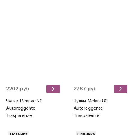
2202 руб
2787 руб
Чулки Pennac 20
Чулки Melani 80
Autoreggente
Autoreggente
Trasparenze
Trasparenze
Новинка
Новинка