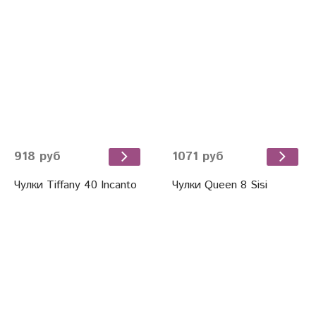
918 руб
1071 руб
Чулки Tiffany 40 Incanto
Чулки Queen 8 Sisi