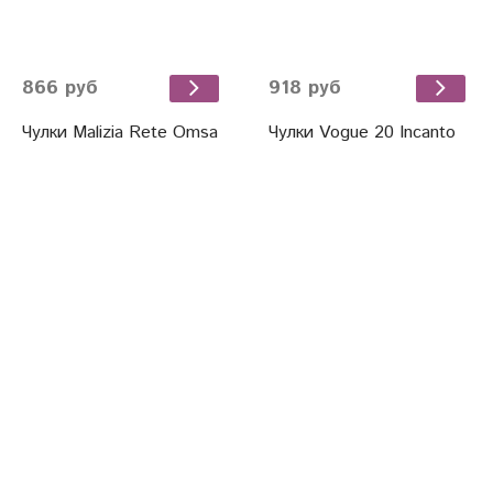
866 руб
918 руб
Чулки Malizia Rete Omsa
Чулки Vogue 20 Incanto