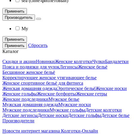
sea (сине-фиолетовый)
Применить
Производитель
My
Применить
Сбросить
Применить
Каталог
Скидки и акции
Новинки
Женские колготки
Чулки
Бандалетки
Пояса и подвязки для чулок
Легинсы
Женское бельё
Бесшовное женское бельё
Корректирующее женское утягивающее белье
Женское спортивное бельё для фитнеса
Женская домашняя одежда
Эротическое бельё
Женские носки
Женские гольфы
Женские ботфорты
Женские гетры
Женские подследники
Мужское белье
Мужская домашняя одежда
Мужские носки
Мужские подследники
Мужские гольфы
Детские колготки
Детские легинсы
Детские носки
Детские гольфы
Детское белье
Производители
Новости интернет магазина Колготки-Онлайн