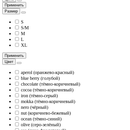
Применить
Размер
S
S/M
M
L
XL
Применить
Цвет
aperol (оранжево-красный)
blue berry (голубой)
chocolate (тёмно-коричневый)
cocoa (тёмно-коричневый)
iron (тёмно-серый)
mokka (тёмно-коричневый)
nero (чёрный)
nut (коричнево-бежевый)
ocean (тёмно-синий)
olive (серо-зелёный)