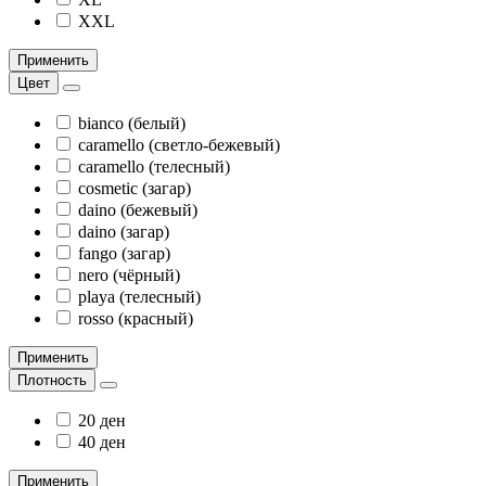
XXL
Применить
Цвет
bianco (белый)
caramello (светло-бежевый)
caramello (телесный)
cosmetic (загар)
daino (бежевый)
daino (загар)
fango (загар)
nero (чёрный)
playa (телесный)
rosso (красный)
Применить
Плотность
20 ден
40 ден
Применить