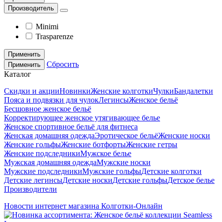
Производитель
Minimi
Trasparenze
Применить
Сбросить
Применить
Каталог
Скидки и акции
Новинки
Женские колготки
Чулки
Бандалетки
Пояса и подвязки для чулок
Легинсы
Женское бельё
Бесшовное женское бельё
Корректирующее женское утягивающее белье
Женское спортивное бельё для фитнеса
Женская домашняя одежда
Эротическое бельё
Женские носки
Женские гольфы
Женские ботфорты
Женские гетры
Женские подследники
Мужское белье
Мужская домашняя одежда
Мужские носки
Мужские подследники
Мужские гольфы
Детские колготки
Детские легинсы
Детские носки
Детские гольфы
Детское белье
Производители
Новости интернет магазина Колготки-Онлайн