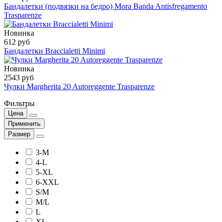
Бандалетки (подвязки на бедро) Mora Banda Antisfregamento
Trasparenze
Новинка
612 руб
Бандалетки Braccialetti Minimi
Новинка
2543 руб
Чулки Margherita 20 Autoreggente Trasparenze
Фильтры
Цена
Применить
Размер
3-M
4-L
5-XL
6-XXL
S/M
M/L
L
XL