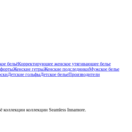
ое бельё
Корректирующее женское утягивающее белье
тфорты
Женские гетры
Женские подследники
Мужское белье
оски
Детские гольфы
Детское белье
Производители
ё коллекции коллекции Seamless Innamore.