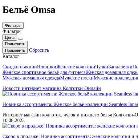
Бельё Omsa
Фильтры
Фильтры
Цена
Применить
Сбросить
Применить
Каталог
Скидки и акции
Новинки
Женские колготки
Чулки
Бандалетки
По
Женское спортивное бельё для фитнеса
Женская домашняя одеж
Мужская домашняя одежда
Мужские носки
Мужские подследни
Новости интернет магазина Колготки-Онлайн
Новинка ассортимента: Женское бельё коллекции Seamless Inna
Интернет магазин колготок, чулок и нижнего белья Колготки-О
10.08.2023
Скоро в продаже! Новинка ассортимента: женские колготки и ч