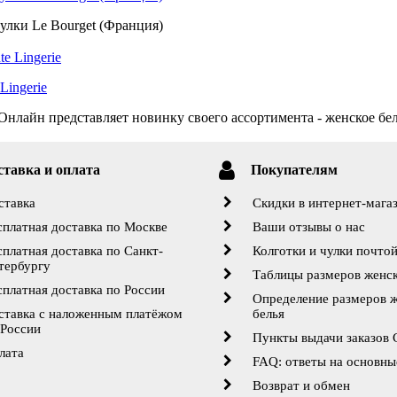
улки Le Bourget (Франция)
Lingerie
нлайн представляет новинку своего ассортимента - женское бель
ставка и оплата
Покупателям
ставка
Скидки в интернет-мага
сплатная доставка по Москве
Ваши отзывы о нас
сплатная доставка по Санкт-
Колготки и чулки почто
тербургу
Таблицы размеров женск
сплатная доставка по России
Определение размеров 
ставка с наложенным платёжом
белья
 России
Пункты выдачи заказов
лата
FAQ: ответы на основны
Возврат и обмен