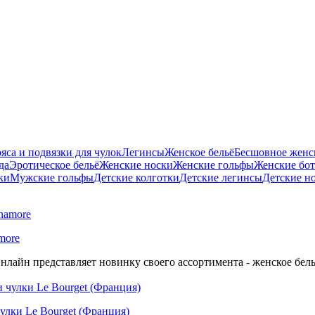
яса и подвязки для чулок
Легинсы
Женское бельё
Бесшовное женск
да
Эротическое бельё
Женские носки
Женские гольфы
Женские бо
ки
Мужские гольфы
Детские колготки
Детские легинсы
Детские н
more
нлайн представляет новинку своего ассортимента - женское бель
улки Le Bourget (Франция)