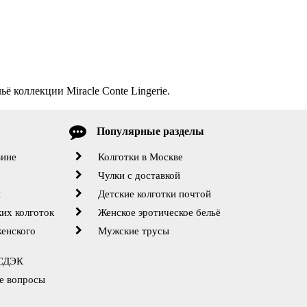
ё коллекции Miracle Conte Lingerie.
Популярные разделы
зине
Колготки в Москве
Чулки с доставкой
й
Детские колготки почтой
их колготок
Женское эротическое бельё
женского
Мужские трусы
 СДЭК
е вопросы