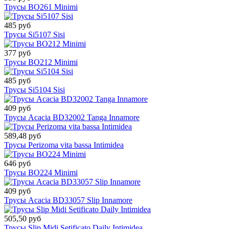
Трусы BO261 Minimi
485 руб
Трусы Si5107 Sisi
377 руб
Трусы BO212 Minimi
485 руб
Трусы Si5104 Sisi
409 руб
Трусы Acacia BD32002 Tanga Innamore
589,48 руб
Трусы Perizoma vita bassa Intimidea
646 руб
Трусы BO224 Minimi
409 руб
Трусы Acacia BD33057 Slip Innamore
505,50 руб
Трусы Slip Midi Setificato Daily Intimidea