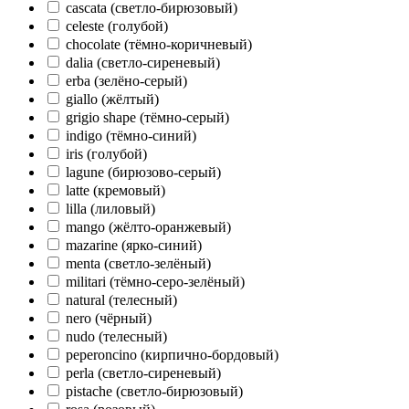
cascata (светло-бирюзовый)
celeste (голубой)
chocolate (тёмно-коричневый)
dalia (светло-сиреневый)
erba (зелёно-серый)
giallo (жёлтый)
grigio shape (тёмно-серый)
indigo (тёмно-синий)
iris (голубой)
lagune (бирюзово-серый)
latte (кремовый)
lilla (лиловый)
mango (жёлто-оранжевый)
mazarine (ярко-синий)
menta (светло-зелёный)
militari (тёмно-серо-зелёный)
natural (телесный)
nero (чёрный)
nudo (телесный)
peperoncino (кирпично-бордовый)
perla (светло-сиреневый)
pistache (светло-бирюзовый)