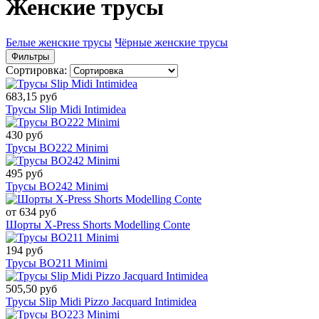
Женские трусы
Белые женские трусы
Чёрные женские трусы
Фильтры
Сортировка:
683,15 руб
Трусы Slip Midi Intimidea
430 руб
Трусы BO222 Minimi
495 руб
Трусы BO242 Minimi
от 634 руб
Шорты X-Press Shorts Modelling Conte
194 руб
Трусы BO211 Minimi
505,50 руб
Трусы Slip Midi Pizzo Jacquard Intimidea