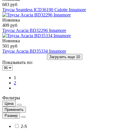
683 руб
Трусы Seamless ICD36190 Culotte Innamore
Новинка
409 руб
Трусы Acacia BD32296 Innamore
Новинка
501 руб
Трусы Acacia BD35334 Innamore
Загрузить еще 10
Показывать по:
1
2
Фильтры
Цена
Применить
Размер
2-S