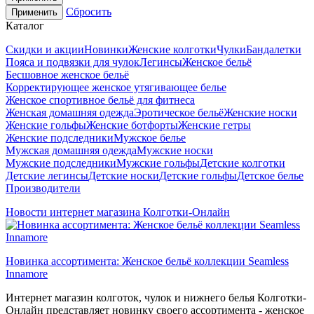
Сбросить
Применить
Каталог
Скидки и акции
Новинки
Женские колготки
Чулки
Бандалетки
Пояса и подвязки для чулок
Легинсы
Женское бельё
Бесшовное женское бельё
Корректирующее женское утягивающее белье
Женское спортивное бельё для фитнеса
Женская домашняя одежда
Эротическое бельё
Женские носки
Женские гольфы
Женские ботфорты
Женские гетры
Женские подследники
Мужское белье
Мужская домашняя одежда
Мужские носки
Мужские подследники
Мужские гольфы
Детские колготки
Детские легинсы
Детские носки
Детские гольфы
Детское белье
Производители
Новости интернет магазина Колготки-Онлайн
Новинка ассортимента: Женское бельё коллекции Seamless
Innamore
Интернет магазин колготок, чулок и нижнего белья Колготки-
Онлайн представляет новинку своего ассортимента - женское