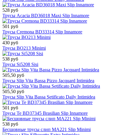
528 руб
Трусы Acacia BD36018 Maxi Slip Innamore
501 руб
Трусы Cremona BD33314 Slip Innamore
430 руб
Трусы BO213 Minimi
538 руб
Трусы Si5208 Sisi
505,50 руб
Трусы Slip Vita Bassa Pizzo Jacquard Intimidea
505,50 руб
Трусы Slip Vita Bassa Setificato Daily Intimidea
501 руб
Трусы Te BD37345 Brasilian Slip Innamore
538 руб
Бесшовные трусы слип MA221 Slip Minimi