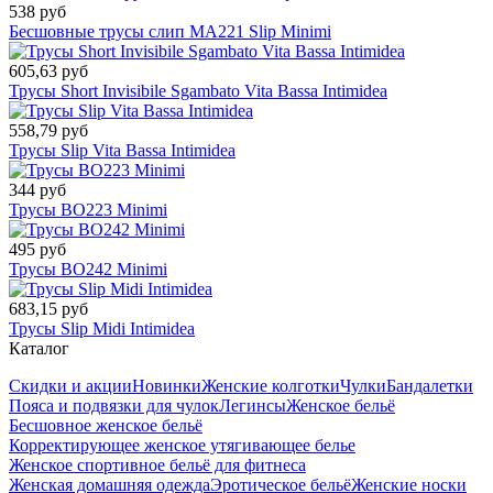
538 руб
Бесшовные трусы слип MA221 Slip Minimi
605,63 руб
Трусы Short Invisibile Sgambato Vita Bassa Intimidea
558,79 руб
Трусы Slip Vita Bassa Intimidea
344 руб
Трусы BO223 Minimi
495 руб
Трусы BO242 Minimi
683,15 руб
Трусы Slip Midi Intimidea
Каталог
Скидки и акции
Новинки
Женские колготки
Чулки
Бандалетки
Пояса и подвязки для чулок
Легинсы
Женское бельё
Бесшовное женское бельё
Корректирующее женское утягивающее белье
Женское спортивное бельё для фитнеса
Женская домашняя одежда
Эротическое бельё
Женские носки