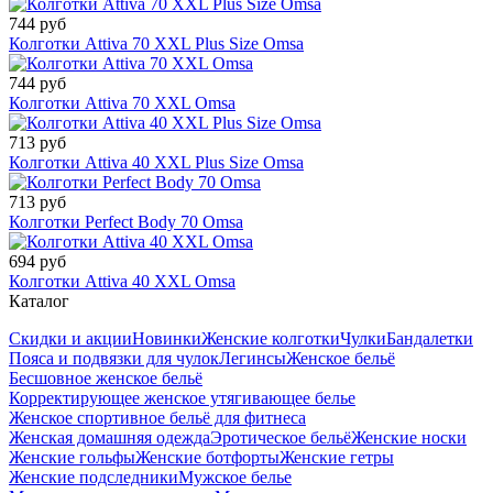
744 руб
Колготки Attiva 70 XXL Plus Size Omsa
744 руб
Колготки Attiva 70 XXL Omsa
713 руб
Колготки Attiva 40 XXL Plus Size Omsa
713 руб
Колготки Perfect Body 70 Omsa
694 руб
Колготки Attiva 40 XXL Omsa
Каталог
Скидки и акции
Новинки
Женские колготки
Чулки
Бандалетки
Пояса и подвязки для чулок
Легинсы
Женское бельё
Бесшовное женское бельё
Корректирующее женское утягивающее белье
Женское спортивное бельё для фитнеса
Женская домашняя одежда
Эротическое бельё
Женские носки
Женские гольфы
Женские ботфорты
Женские гетры
Женские подследники
Мужское белье