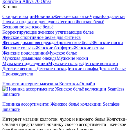
Колготки Attiva 70 Omsa
Каталог
Скидки и акции
Новинки
Женские колготки
Чулки
Бандалетки
Пояса и подвязки для чулок
Легинсы
Женское бельё
Бесшовное женское бельё
Корректирующее женское утягивающее белье
Женское спортивное бельё для фитнеса
Женская домашняя одежда
Эротическое бельё
Женские носки
Женские гольфы
Женские ботфорты
Женские гетры
Женские подследники
Мужское белье
Мужская домашняя одежда
Мужские носки
Мужские подследники
Мужские гольфы
Детские колготки
Детские легинсы
Детские носки
Детские гольфы
Детское белье
Производители
Новости интернет магазина Колготки-Онлайн
Новинка ассортимента: Женское бельё коллекции Seamless
Innamore
Интернет магазин колготок, чулок и нижнего белья Колготки-
Онлайн представляет новинку своего ассортимента - женское
бельё коллекции коллекции Seamless Innamore.