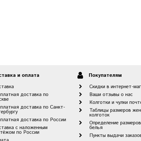
тавка и оплата
Покупателям
ставка
Скидки в интернет-ма
платная доставка по
Ваши отзывы о нас
скве
Колготки и чулки почт
платная доставка по Санкт-
Таблицы размеров жен
ербургу
колготок
платная доставка по России
Определение размеров
ставка с наложенным
белья
атёжом по России
Пункты выдачи заказ
лата