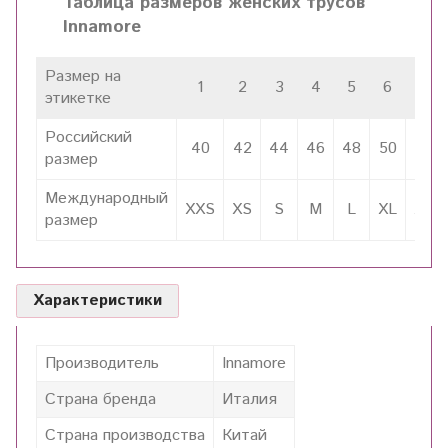
Таблица размеров женских трусов
Innamore
Размер на
1
2
3
4
5
6
7
этикетке
Российский
40
42
44
46
48
50
52
размер
Международный
XXS
XS
S
M
L
XL
XXL
размер
Характеристики
Производитель
Innamore
Страна бренда
Италия
Страна производства
Китай