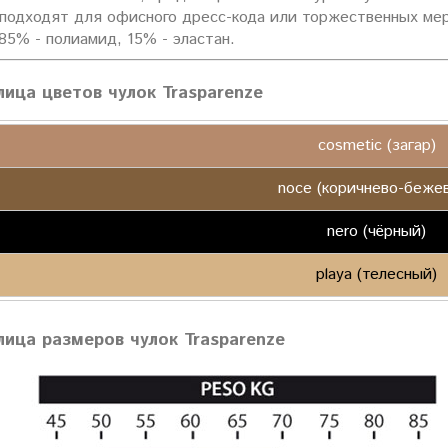
 подходят для офисного дресс-кода или торжественных мер
85% - полиамид, 15% - эластан.
лица цветов чулок Trasparenze
cosmetic (загар)
noce (коричнево-беже
nero (чёрный)
playa (телесный)
лица размеров чулок Trasparenze