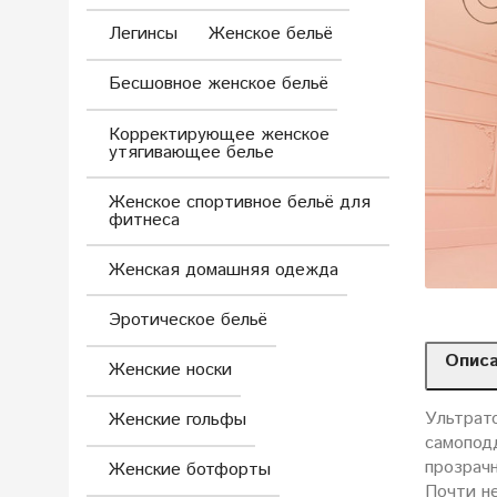
Легинсы
Женское бельё
Бесшовное женское бельё
Корректирующее женское
утягивающее белье
Женское спортивное бельё для
фитнеса
Женская домашняя одежда
Эротическое бельё
Опис
Женские носки
Ультрат
Женские гольфы
самопод
прозрач
Женские ботфорты
Почти н