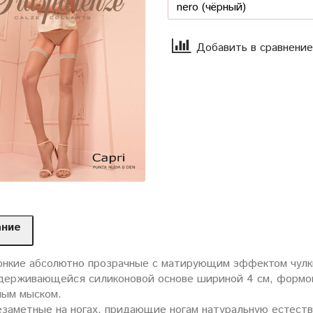
Добавить в сравнение
ание
онкие абсолютно прозрачные с матирующим эффектом чулки 
держивающейся силиконовой основе шириной 4 см, формов
ным мыском.
езаметные на ногах, придающие ногам натуральную естест