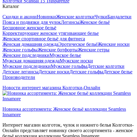
Колготки Scandal 15 Trasparenze
Каталог
Скидки и акции
Новинки
Женские колготки
Чулки
Бандалетки
Пояса и подвязки для чулок
Легинсы
Женское бельё
Бесшовное женское бельё
Корректирующее женское утягивающее белье
Женское спортивное бельё для фитнеса
Женская домашняя одежда
Эротическое бельё
Женские носки
Женские гольфы
Женские ботфорты
Женские гетры
Женские подследники
Мужское белье
Мужская домашняя одежда
Мужские носки
Мужские подследники
Мужские гольфы
Детские колготки
Детские легинсы
Детские носки
Детские гольфы
Детское белье
Производители
Новости интернет магазина Колготки-Онлайн
Новинка ассортимента: Женское бельё коллекции Seamless
Innamore
Интернет магазин колготок, чулок и нижнего белья Колготки-
Онлайн представляет новинку своего ассортимента - женское
бельё коллекции коллекции Seamless Innamore.