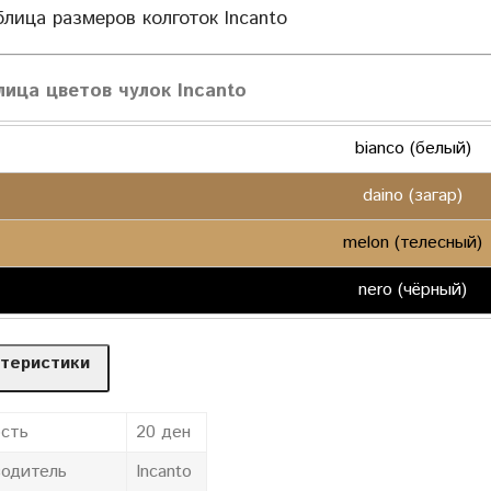
блица размеров колготок Incanto
лица цветов чулок Incanto
bianco (белый)
daino (загар)
melon (телесный)
nero (чёрный)
теристики
сть
20 ден
одитель
Incanto