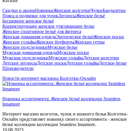
Каталог
Скидки и акции
Новинки
Женские колготки
Чулки
Бандалетки
Пояса и подвязки для чулок
Легинсы
Женское бельё
Бесшовное женское бельё
Корректирующее женское утягивающее белье
Женское спортивное бельё для фитнеса
Женская домашняя одежда
Эротическое бельё
Женские носки
Женские гольфы
Женские ботфорты
Женские гетры
Женские подследники
Мужское белье
Мужская домашняя одежда
Мужские носки
Мужские подследники
Мужские гольфы
Детские колготки
Детские легинсы
Детские носки
Детские гольфы
Детское белье
Производители
Новости интернет магазина Колготки-Онлайн
Новинка ассортимента: Женское бельё коллекции Seamless
Innamore
Интернет магазин колготок, чулок и нижнего белья Колготки-
Онлайн представляет новинку своего ассортимента - женское
бельё коллекции коллекции Seamless Innamore.
10.08.2023