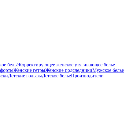
ое бельё
Корректирующее женское утягивающее белье
тфорты
Женские гетры
Женские подследники
Мужское белье
оски
Детские гольфы
Детское белье
Производители