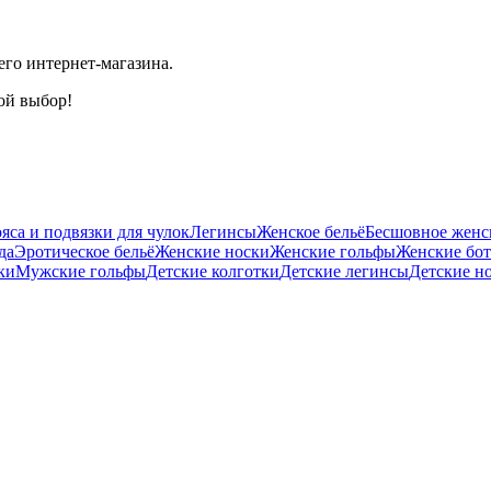
его интернет-магазина.
ой выбор!
яса и подвязки для чулок
Легинсы
Женское бельё
Бесшовное женск
да
Эротическое бельё
Женские носки
Женские гольфы
Женские бо
ки
Мужские гольфы
Детские колготки
Детские легинсы
Детские н