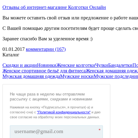
Отзывы об интернет-магазине Колготки Онлайн
Вы можете оставить свой отзыв или предложение о работе наш
С Вашей помощью другим посетителям будет проще сделать св
Заранее спасибо Вам за уделенное время :)
01.01.2017
комментарии (167)
Каталог
Скидки и акции
Новинки
Женские колготки
Чулки
Бандалетки
По
Женское спортивное бельё для фитнеса
Женская домашняя одеж
Мужская домашняя одежда
Мужские носки
Мужские подследни
Не чаще раза в неделю мы отправляем
рассылку с акциями, скидками и новинками
Нажимая на кнопку «Подписаться», я прочитал(-а) и
согласен(-сна) с
"Политикой конфиденциальности"
и даю
свое согласие на обработку моих персональных данных.
*