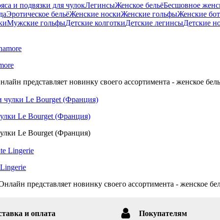
яса и подвязки для чулок
Легинсы
Женское бельё
Бесшовное женск
да
Эротическое бельё
Женские носки
Женские гольфы
Женские бо
ки
Мужские гольфы
Детские колготки
Детские легинсы
Детские н
more
нлайн представляет новинку своего ассортимента - женское бель
улки Le Bourget (Франция)
улки Le Bourget (Франция)
Lingerie
нлайн представляет новинку своего ассортимента - женское бель
ставка и оплата
Покупателям