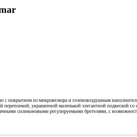
rmar
ап с покрытием из микровелюра и гелевовоздушным наполнител
ой перепонкой, украшенной маленькой элегантной подвеской со 
рачными силиконовыми регулируемыми бретелями, с возможностью