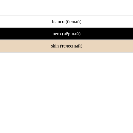
bianco (белый)
nero (чёрный)
skin (телесный)