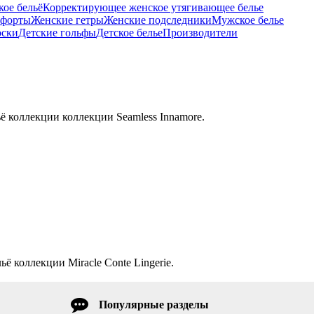
ое бельё
Корректирующее женское утягивающее белье
тфорты
Женские гетры
Женские подследники
Мужское белье
оски
Детские гольфы
Детское белье
Производители
ё коллекции коллекции Seamless Innamore.
ё коллекции Miracle Conte Lingerie.
Популярные разделы