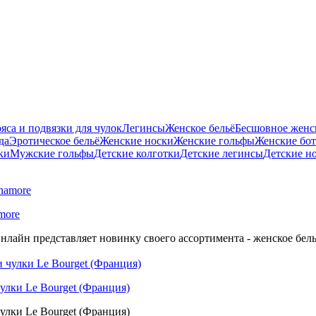
яса и подвязки для чулок
Легинсы
Женское бельё
Бесшовное женск
да
Эротическое бельё
Женские носки
Женские гольфы
Женские бо
ки
Мужские гольфы
Детские колготки
Детские легинсы
Детские н
more
нлайн представляет новинку своего ассортимента - женское бель
улки Le Bourget (Франция)
улки Le Bourget (Франция)