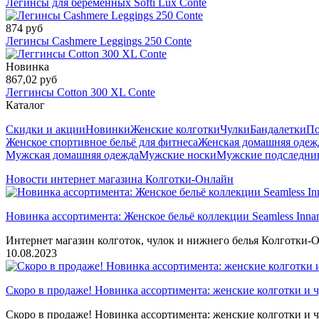
Легинсы для беременных Softi Lux Conte
874 руб
Легинсы Cashmere Leggings 250 Conte
Новинка
867,02 руб
Леггинсы Cotton 300 XL Conte
Каталог
Скидки и акции
Новинки
Женские колготки
Чулки
Бандалетки
По
Женское спортивное бельё для фитнеса
Женская домашняя одеж
Мужская домашняя одежда
Мужские носки
Мужские подследни
Новости интернет магазина Колготки-Онлайн
Новинка ассортимента: Женское бельё коллекции Seamless Inna
Интернет магазин колготок, чулок и нижнего белья Колготки-О
10.08.2023
Скоро в продаже! Новинка ассортимента: женские колготки и ч
Скоро в продаже! Новинка ассортимента: женские колготки и ч