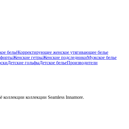
ое бельё
Корректирующее женское утягивающее белье
тфорты
Женские гетры
Женские подследники
Мужское белье
оски
Детские гольфы
Детское белье
Производители
ё коллекции коллекции Seamless Innamore.