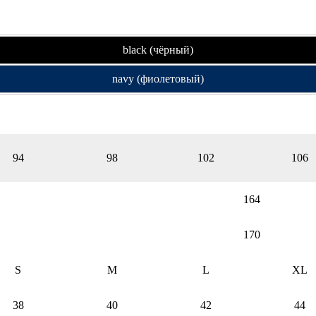
black (чёрный)
navy (фиолетовый)
94
98
102
106
164
170
S
M
L
XL
38
40
42
44