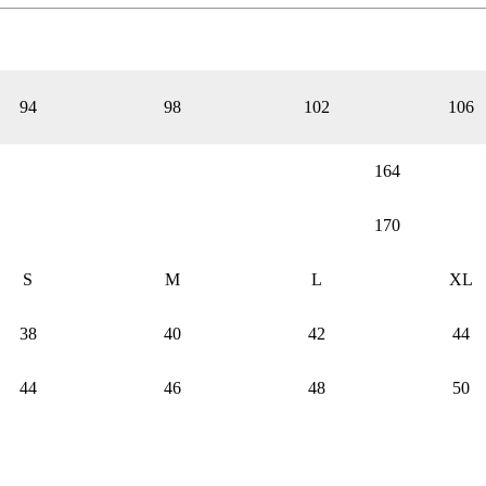
94
98
102
106
164
170
S
M
L
XL
38
40
42
44
44
46
48
50