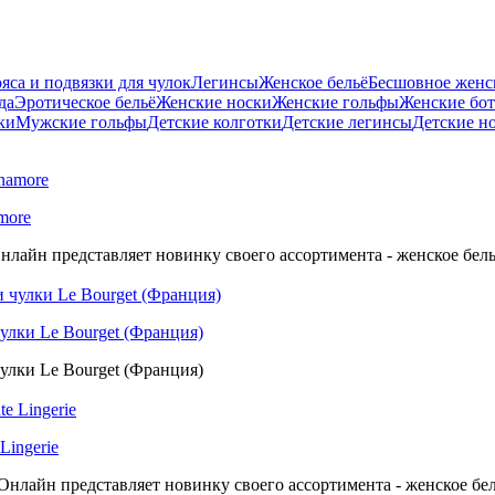
яса и подвязки для чулок
Легинсы
Женское бельё
Бесшовное женск
да
Эротическое бельё
Женские носки
Женские гольфы
Женские бо
ки
Мужские гольфы
Детские колготки
Детские легинсы
Детские н
more
нлайн представляет новинку своего ассортимента - женское бель
улки Le Bourget (Франция)
улки Le Bourget (Франция)
Lingerie
нлайн представляет новинку своего ассортимента - женское бель