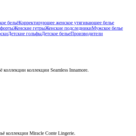
ое бельё
Корректирующее женское утягивающее белье
тфорты
Женские гетры
Женские подследники
Мужское белье
оски
Детские гольфы
Детское белье
Производители
ё коллекции коллекции Seamless Innamore.
ё коллекции Miracle Conte Lingerie.