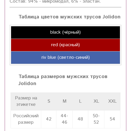
Состав: 94% - микромодал, 6% - эластан.
Таблица цветов мужских трусов Jolidon
black (чёрный)
red (красный)
riv blue (светло-синий)
Таблица размеров мужских трусов
Jolidon
Размер на
S
M
L
XL
XXL
этикетке
Российский
44-
50-
42
48
54
размер
46
52