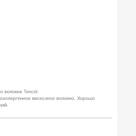
о волокна Tencel.
ипоаллергенное вискозное волокно. Хорошо
рий.