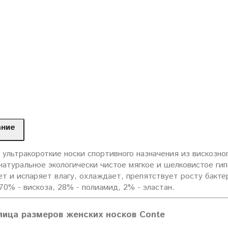
ание
ультракороткие носки спортивного назначения из вискозног
 натуральное экологически чистое мягкое и шелковистое г
т и испаряет влагу, охлаждает, препятствует росту бакте
70% - вискоза, 28% - полиамид, 2% - эластан.
лица размеров женских носков Conte