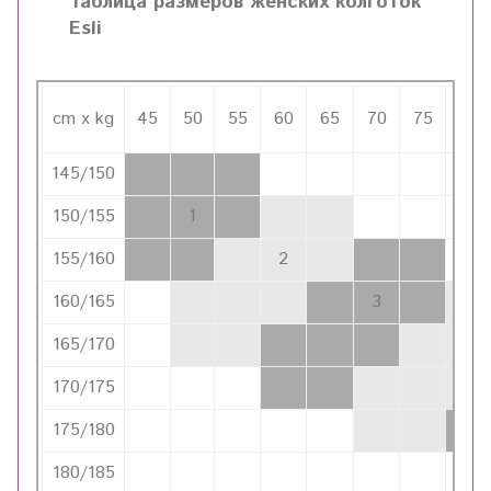
Таблица размеров женских колготок
Esli
cm x kg
45
50
55
60
65
70
75
80
145/150
150/155
1
155/160
2
160/165
3
165/170
4
170/175
175/180
180/185