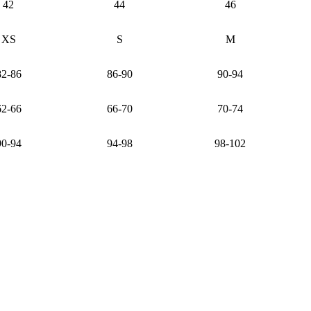
42
44
46
XS
S
M
82-86
86-90
90-94
62-66
66-70
70-74
90-94
94-98
98-102