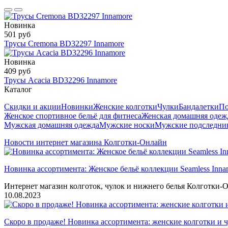
Новинка
501 руб
Трусы Cremona BD32297 Innamore
Новинка
409 руб
Трусы Acacia BD32296 Innamore
Каталог
Скидки и акции
Новинки
Женские колготки
Чулки
Бандалетки
По
Женское спортивное бельё для фитнеса
Женская домашняя одеж
Мужская домашняя одежда
Мужские носки
Мужские подследни
Новости интернет магазина Колготки-Онлайн
Новинка ассортимента: Женское бельё коллекции Seamless Inna
Интернет магазин колготок, чулок и нижнего белья Колготки-О
10.08.2023
Скоро в продаже! Новинка ассортимента: женские колготки и ч