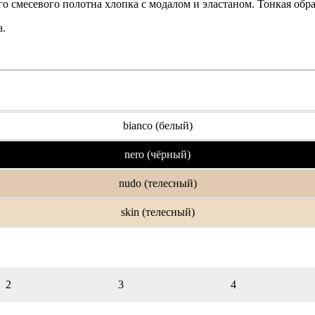
о смесевого полотна хлопка с модалом и эластаном. Тонкая обра
a.
bianco (белый)
nero (чёрный)
nudo (телесный)
skin (телесный)
2
3
4