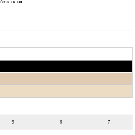
ботка края.
5
6
7