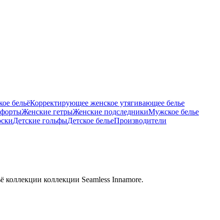
ое бельё
Корректирующее женское утягивающее белье
тфорты
Женские гетры
Женские подследники
Мужское белье
оски
Детские гольфы
Детское белье
Производители
ё коллекции коллекции Seamless Innamore.