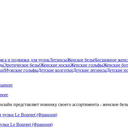
яса и подвязки для чулок
Легинсы
Женское бельё
Бесшовное женск
да
Эротическое бельё
Женские носки
Женские гольфы
Женские бо
ки
Мужские гольфы
Детские колготки
Детские легинсы
Детские н
more
нлайн представляет новинку своего ассортимента - женское бель
улки Le Bourget (Франция)