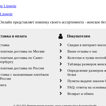
Lingerie
нлайн представляет новинку своего ассортимента - женское бель
ставка и оплата
Покупателям
ставка
Скидки в интернет-мага
сплатная доставка по Москве
Ваши отзывы о нас
сплатная доставка по Санкт-
Колготки и чулки почто
тербургу
Таблицы размеров женск
сплатная доставка по России
Определение размеров 
ставка с наложенным платёжом
белья
 России
Пункты выдачи заказов
лата
FAQ: ответы на основны
Возврат и обмен
© 2012-2021 Интернет-магазин колготок, чулок и нижнего белья Колготки-Онлайн