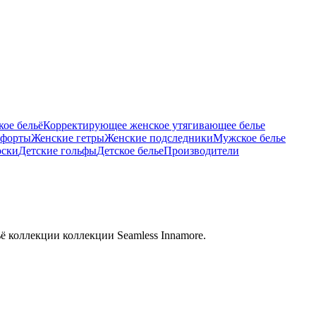
ое бельё
Корректирующее женское утягивающее белье
тфорты
Женские гетры
Женские подследники
Мужское белье
оски
Детские гольфы
Детское белье
Производители
ё коллекции коллекции Seamless Innamore.