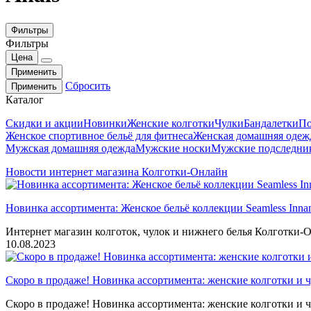
Фильтры
Фильтры
Цена
Применить
Сбросить
Применить
Каталог
Скидки и акции
Новинки
Женские колготки
Чулки
Бандалетки
По
Женское спортивное бельё для фитнеса
Женская домашняя одеж
Мужская домашняя одежда
Мужские носки
Мужские подследни
Новости интернет магазина Колготки-Онлайн
Новинка ассортимента: Женское бельё коллекции Seamless Inna
Интернет магазин колготок, чулок и нижнего белья Колготки-О
10.08.2023
Скоро в продаже! Новинка ассортимента: женские колготки и ч
Скоро в продаже! Новинка ассортимента: женские колготки и ч