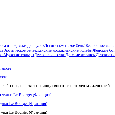
яса и подвязки для чулок
Легинсы
Женское бельё
Бесшовное женск
да
Эротическое бельё
Женские носки
Женские гольфы
Женские бо
ки
Мужские гольфы
Детские колготки
Детские легинсы
Детские н
more
нлайн представляет новинку своего ассортимента - женское бель
улки Le Bourget (Франция)
улки Le Bourget (Франция)