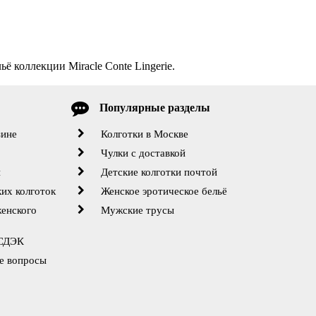
ё коллекции Miracle Conte Lingerie.
Популярные разделы
зине
Колготки в Москве
Чулки с доставкой
й
Детские колготки почтой
их колготок
Женское эротическое бельё
женского
Мужские трусы
 СДЭК
е вопросы