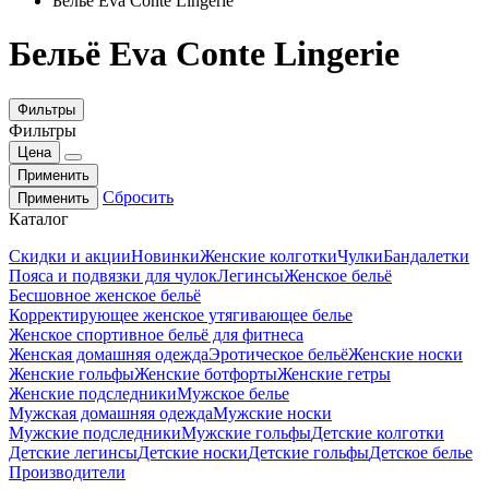
Бельё Eva Conte Lingerie
Бельё Eva Conte Lingerie
Фильтры
Фильтры
Цена
Применить
Сбросить
Применить
Каталог
Скидки и акции
Новинки
Женские колготки
Чулки
Бандалетки
Пояса и подвязки для чулок
Легинсы
Женское бельё
Бесшовное женское бельё
Корректирующее женское утягивающее белье
Женское спортивное бельё для фитнеса
Женская домашняя одежда
Эротическое бельё
Женские носки
Женские гольфы
Женские ботфорты
Женские гетры
Женские подследники
Мужское белье
Мужская домашняя одежда
Мужские носки
Мужские подследники
Мужские гольфы
Детские колготки
Детские легинсы
Детские носки
Детские гольфы
Детское белье
Производители