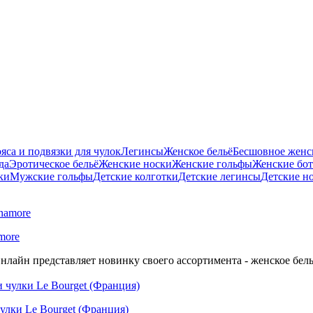
яса и подвязки для чулок
Легинсы
Женское бельё
Бесшовное женск
да
Эротическое бельё
Женские носки
Женские гольфы
Женские бо
ки
Мужские гольфы
Детские колготки
Детские легинсы
Детские н
more
нлайн представляет новинку своего ассортимента - женское бель
улки Le Bourget (Франция)