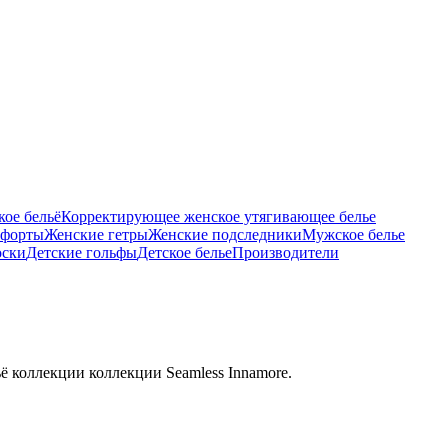
ое бельё
Корректирующее женское утягивающее белье
тфорты
Женские гетры
Женские подследники
Мужское белье
оски
Детские гольфы
Детское белье
Производители
ё коллекции коллекции Seamless Innamore.