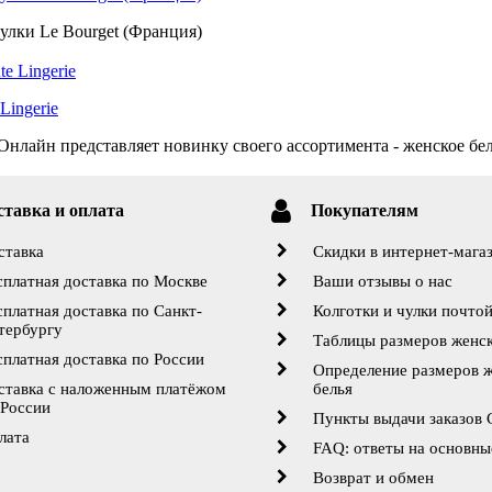
улки Le Bourget (Франция)
Lingerie
нлайн представляет новинку своего ассортимента - женское бель
ставка и оплата
Покупателям
ставка
Скидки в интернет-мага
сплатная доставка по Москве
Ваши отзывы о нас
сплатная доставка по Санкт-
Колготки и чулки почто
тербургу
Таблицы размеров женск
сплатная доставка по России
Определение размеров 
ставка с наложенным платёжом
белья
 России
Пункты выдачи заказов
лата
FAQ: ответы на основны
Возврат и обмен