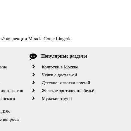
ё коллекции Miracle Conte Lingerie.
Популярные разделы
зине
Колготки в Москве
Чулки с доставкой
й
Детские колготки почтой
их колготок
Женское эротическое бельё
женского
Мужские трусы
 СДЭК
е вопросы