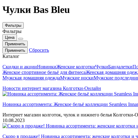
Чулки Bas Bleu
Фильтры
Фильтры
Цена
Применить
Сбросить
Применить
Каталог
Скидки и акции
Новинки
Женские колготки
Чулки
Бандалетки
По
Женское спортивное бельё для фитнеса
Женская домашняя одеж
Мужская домашняя одежда
Мужские носки
Мужские подследни
Новости интернет магазина Колготки-Онлайн
Новинка ассортимента: Женское бельё коллекции Seamless Inna
Интернет магазин колготок, чулок и нижнего белья Колготки-О
10.08.2023
Скоро в продаже! Новинка ассортимента: женские колготки и ч