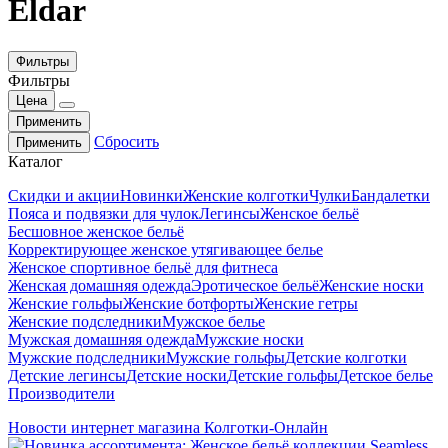
Eldar
Фильтры
Фильтры
Цена
Применить
Сбросить
Применить
Каталог
Скидки и акции
Новинки
Женские колготки
Чулки
Бандалетки
Пояса и подвязки для чулок
Легинсы
Женское бельё
Бесшовное женское бельё
Корректирующее женское утягивающее белье
Женское спортивное бельё для фитнеса
Женская домашняя одежда
Эротическое бельё
Женские носки
Женские гольфы
Женские ботфорты
Женские гетры
Женские подследники
Мужское белье
Мужская домашняя одежда
Мужские носки
Мужские подследники
Мужские гольфы
Детские колготки
Детские легинсы
Детские носки
Детские гольфы
Детское белье
Производители
Новости интернет магазина Колготки-Онлайн