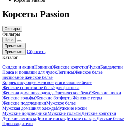
Корсеты Passion
Корсеты Passion
Фильтры
Фильтры
Цена
Применить
Сбросить
Применить
Каталог
Скидки и акции
Новинки
Женские колготки
Чулки
Бандалетки
Пояса и подвязки для чулок
Легинсы
Женское бельё
Бесшовное женское бельё
Корректирующее женское утягивающее белье
Женское спортивное бельё для фитнеса
Женская домашняя одежда
Эротическое бельё
Женские носки
Женские гольфы
Женские ботфорты
Женские гетры
Женские подследники
Мужское белье
Мужская домашняя одежда
Мужские носки
Мужские подследники
Мужские гольфы
Детские колготки
Детские легинсы
Детские носки
Детские гольфы
Детское белье
Производители