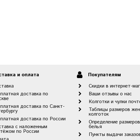
тавка и оплата
Покупателям
ставка
Скидки в интернет-ма
платная доставка по
Ваши отзывы о нас
скве
Колготки и чулки почт
платная доставка по Санкт-
Таблицы размеров жен
ербургу
колготок
платная доставка по России
Определение размеров
ставка с наложенным
белья
атёжом по России
Пункты выдачи заказ
лата