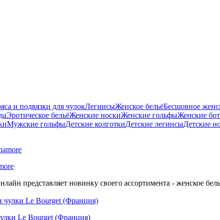
яса и подвязки для чулок
Легинсы
Женское бельё
Бесшовное женск
да
Эротическое бельё
Женские носки
Женские гольфы
Женские бо
ки
Мужские гольфы
Детские колготки
Детские легинсы
Детские н
more
нлайн представляет новинку своего ассортимента - женское бель
улки Le Bourget (Франция)