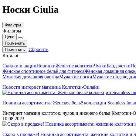
Носки Giulia
Фильтры
Фильтры
Цена
Применить
Сбросить
Применить
Каталог
Скидки и акции
Новинки
Женские колготки
Чулки
Бандалетки
По
Женское спортивное бельё для фитнеса
Женская домашняя одеж
Мужская домашняя одежда
Мужские носки
Мужские подследни
Новости интернет магазина Колготки-Онлайн
Новинка ассортимента: Женское бельё коллекции Seamless Inna
Интернет магазин колготок, чулок и нижнего белья Колготки-О
10.08.2023
Скоро в продаже! Новинка ассортимента: женские колготки и ч