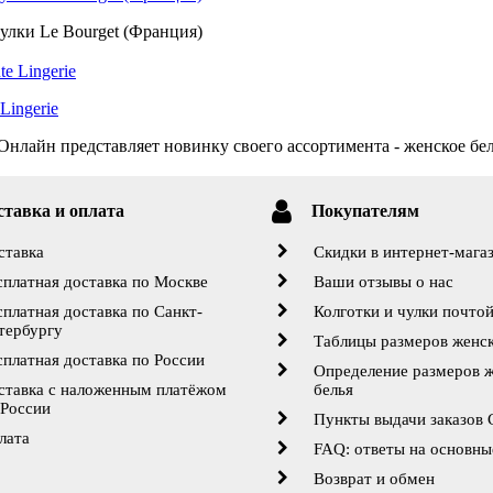
улки Le Bourget (Франция)
Lingerie
нлайн представляет новинку своего ассортимента - женское бель
ставка и оплата
Покупателям
ставка
Скидки в интернет-мага
сплатная доставка по Москве
Ваши отзывы о нас
сплатная доставка по Санкт-
Колготки и чулки почто
тербургу
Таблицы размеров женск
сплатная доставка по России
Определение размеров 
ставка с наложенным платёжом
белья
 России
Пункты выдачи заказов
лата
FAQ: ответы на основны
Возврат и обмен