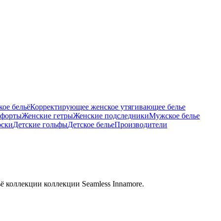
ое бельё
Корректирующее женское утягивающее белье
тфорты
Женские гетры
Женские подследники
Мужское белье
оски
Детские гольфы
Детское белье
Производители
ё коллекции коллекции Seamless Innamore.