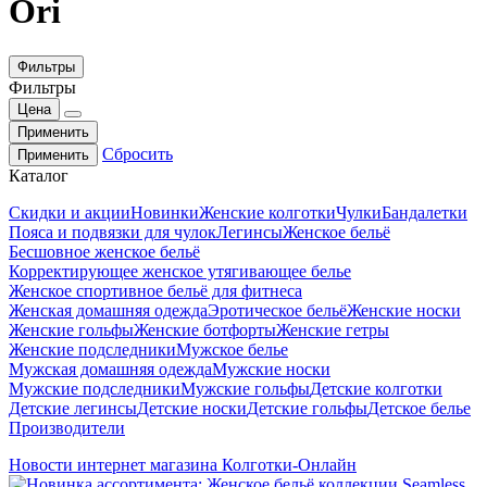
Ori
Фильтры
Фильтры
Цена
Применить
Сбросить
Применить
Каталог
Скидки и акции
Новинки
Женские колготки
Чулки
Бандалетки
Пояса и подвязки для чулок
Легинсы
Женское бельё
Бесшовное женское бельё
Корректирующее женское утягивающее белье
Женское спортивное бельё для фитнеса
Женская домашняя одежда
Эротическое бельё
Женские носки
Женские гольфы
Женские ботфорты
Женские гетры
Женские подследники
Мужское белье
Мужская домашняя одежда
Мужские носки
Мужские подследники
Мужские гольфы
Детские колготки
Детские легинсы
Детские носки
Детские гольфы
Детское белье
Производители
Новости интернет магазина Колготки-Онлайн