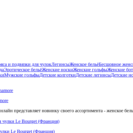
яса и подвязки для чулок
Легинсы
Женское бельё
Бесшовное женск
да
Эротическое бельё
Женские носки
Женские гольфы
Женские бо
ки
Мужские гольфы
Детские колготки
Детские легинсы
Детские н
more
нлайн представляет новинку своего ассортимента - женское бель
улки Le Bourget (Франция)