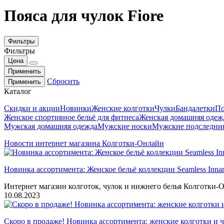
Пояса для чулок Fiore
Фильтры
Фильтры
Цена
Применить
Сбросить
Применить
Каталог
Скидки и акции
Новинки
Женские колготки
Чулки
Бандалетки
По
Женское спортивное бельё для фитнеса
Женская домашняя одеж
Мужская домашняя одежда
Мужские носки
Мужские подследни
Новости интернет магазина Колготки-Онлайн
Новинка ассортимента: Женское бельё коллекции Seamless Inna
Интернет магазин колготок, чулок и нижнего белья Колготки-О
10.08.2023
Скоро в продаже! Новинка ассортимента: женские колготки и ч