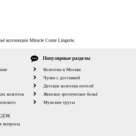
ё коллекции Miracle Conte Lingerie.
Популярные разделы
зине
Колготки в Москве
Чулки с доставкой
й
Детские колготки почтой
их колготок
Женское эротическое бельё
женского
Мужские трусы
 СДЭК
е вопросы