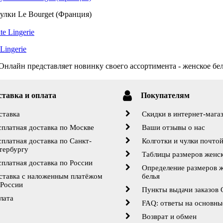
улки Le Bourget (Франция)
Lingerie
нлайн представляет новинку своего ассортимента - женское бель
ставка и оплата
Покупателям
ставка
Скидки в интернет-мага
сплатная доставка по Москве
Ваши отзывы о нас
сплатная доставка по Санкт-
Колготки и чулки почто
тербургу
Таблицы размеров женск
сплатная доставка по России
Определение размеров 
ставка с наложенным платёжом
белья
 России
Пункты выдачи заказов
лата
FAQ: ответы на основны
Возврат и обмен