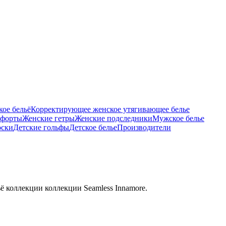
ое бельё
Корректирующее женское утягивающее белье
тфорты
Женские гетры
Женские подследники
Мужское белье
оски
Детские гольфы
Детское белье
Производители
ё коллекции коллекции Seamless Innamore.