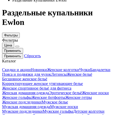
Раздельные купальники Ewlon
Раздельные купальники
Ewlon
Фильтры
Фильтры
Цена
Применить
Сбросить
Применить
Каталог
Скидки и акции
Новинки
Женские колготки
Чулки
Бандалетки
Пояса и подвязки для чулок
Легинсы
Женское бельё
Бесшовное женское бельё
Корректирующее женское утягивающее белье
Женское спортивное бельё для фитнеса
Женская домашняя одежда
Эротическое бельё
Женские носки
Женские гольфы
Женские ботфорты
Женские гетры
Женские подследники
Мужское белье
Мужская домашняя одежда
Мужские носки
Мужские подследники
Мужские гольфы
Детские колготки