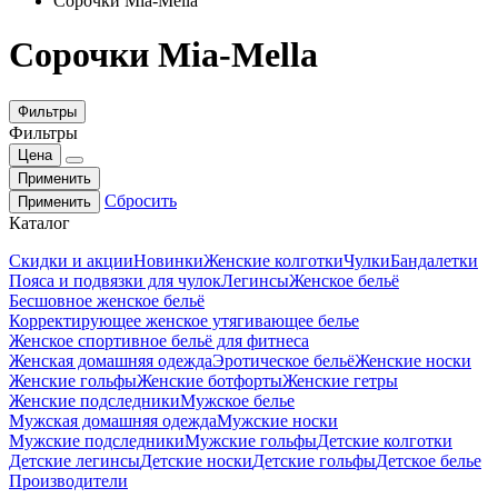
Сорочки Mia-Mella
Сорочки Mia-Mella
Фильтры
Фильтры
Цена
Применить
Сбросить
Применить
Каталог
Скидки и акции
Новинки
Женские колготки
Чулки
Бандалетки
Пояса и подвязки для чулок
Легинсы
Женское бельё
Бесшовное женское бельё
Корректирующее женское утягивающее белье
Женское спортивное бельё для фитнеса
Женская домашняя одежда
Эротическое бельё
Женские носки
Женские гольфы
Женские ботфорты
Женские гетры
Женские подследники
Мужское белье
Мужская домашняя одежда
Мужские носки
Мужские подследники
Мужские гольфы
Детские колготки
Детские легинсы
Детские носки
Детские гольфы
Детское белье
Производители