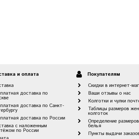
тавка и оплата
Покупателям
ставка
Скидки в интернет-ма
платная доставка по
Ваши отзывы о нас
скве
Колготки и чулки почт
платная доставка по Санкт-
Таблицы размеров жен
ербургу
колготок
платная доставка по России
Определение размеров
ставка с наложенным
белья
атёжом по России
Пункты выдачи заказ
лата