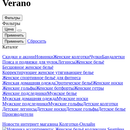
Verano
Фильтры
Фильтры
Цена
Применить
Сбросить
Применить
Каталог
Скидки и акции
Новинки
Женские колготки
Чулки
Бандалетки
Пояса и подвязки для чулок
Легинсы
Женское бельё
Бесшовное женское бельё
Корректирующее женское утягивающее белье
Женское спортивное бельё для фитнеса
Женская домашняя одежда
Эротическое бельё
Женские носки
Женские гольфы
Женские ботфорты
Женские гетры
Женские подследники
Мужское белье
Мужская домашняя одежда
Мужские носки
Мужские подследники
Мужские гольфы
Детские колготки
Детские легинсы
Детские носки
Детские гольфы
Детское белье
Производители
Новости интернет магазина Колготки-Онлайн