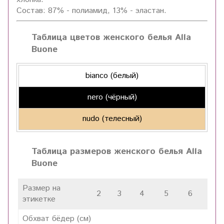
Состав: 87% - полиамид, 13% - эластан.
Таблица цветов женского белья Alla
Buone
bianco (белый)
nero (чёрный)
nudo (телесный)
Таблица размеров женского белья Alla
Buone
Размер на
2
3
4
5
6
7
этикетке
Обхват бёдер (см)